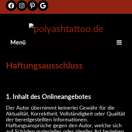
Facebook
Instagram
Pinterest
Google
Menü
Home
Haftungsausschluss
About
FAQ
Galerie
1. Inhalt des Onlineangebotes
Presse
Der Autor übernimmt keinerlei Gewähr für die
Aktualität, Korrektheit, Vollständigkeit oder Qualität
News
der bereitgestellten Informationen.
Haftungsansprüche gegen den Autor, welche sich
Kontakt
auf Schäden materieller oder ideeller Art beziehen,